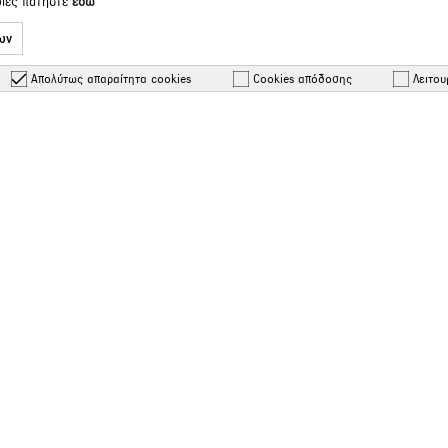
ρίες πατήστε
εδώ
ων
Απολύτως απαραίτητα cookies
Cookies απόδοσης
Λειτου